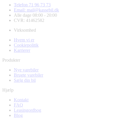
Telefon 71 96 73 73
Email: mail@kassebil.dk
Alle dage 08:00 - 20:00
CVR: 41462582
Virksomhed
Hvem vi er
Cookiepolitik
Karrierer
Produkter
Nye varebiler
Brugte varebiler
Sælg din bil
Hjælp
Kontakt
FAQ
Leasingordbog
Blog