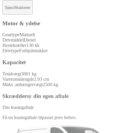
Specifikationer
Motor & ydelse
Geartype
Manuelt
Drivmiddel
Diesel
Hestekræfter
130 hk
Drivtype
Forhjulstrukket
Kapacitet
Totalvægt
3001 kg
Varerumslængde
2.93 cm
Maks. anhængervægt
2500 kg
Skræddersy din egen aftale
Din leasingaftale
Få en leasingaftale tilpasset jeres behov.