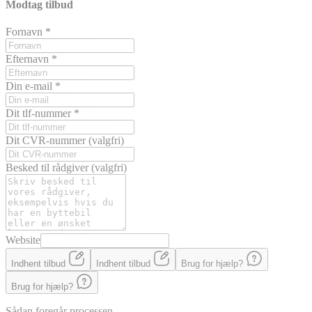
Modtag tilbud
Fornavn
*
Efternavn
*
Din e-mail
*
Dit tlf-nummer
*
Dit CVR-nummer
(valgfri)
Besked til rådgiver
(valgfri)
Website
Indhent tilbud
Indhent tilbud
Brug for hjælp?
Brug for hjælp?
Sådan foregår processen