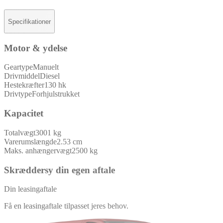
Specifikationer
Motor & ydelse
Geartype
Manuelt
Drivmiddel
Diesel
Hestekræfter
130 hk
Drivtype
Forhjulstrukket
Kapacitet
Totalvægt
3001 kg
Varerumslængde
2.53 cm
Maks. anhængervægt
2500 kg
Skræddersy din egen aftale
Din leasingaftale
Få en leasingaftale tilpasset jeres behov.