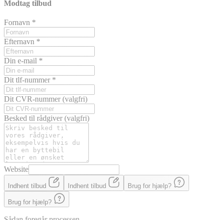
Modtag tilbud
Fornavn
*
Efternavn
*
Din e-mail
*
Dit tlf-nummer
*
Dit CVR-nummer
(valgfri)
Besked til rådgiver
(valgfri)
Website
Indhent tilbud
Indhent tilbud
Brug for hjælp?
Brug for hjælp?
Sådan foregår processen