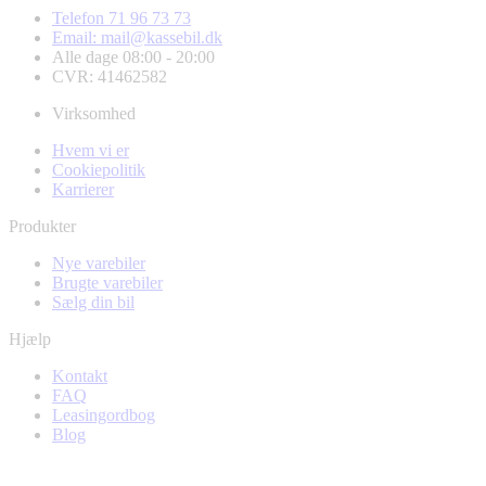
Telefon 71 96 73 73
Email: mail@kassebil.dk
Alle dage 08:00 - 20:00
CVR: 41462582
Virksomhed
Hvem vi er
Cookiepolitik
Karrierer
Produkter
Nye varebiler
Brugte varebiler
Sælg din bil
Hjælp
Kontakt
FAQ
Leasingordbog
Blog