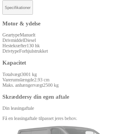
Specifikationer
Motor & ydelse
Geartype
Manuelt
Drivmiddel
Diesel
Hestekræfter
130 hk
Drivtype
Forhjulstrukket
Kapacitet
Totalvægt
3001 kg
Varerumslængde
2.93 cm
Maks. anhængervægt
2500 kg
Skræddersy din egen aftale
Din leasingaftale
Få en leasingaftale tilpasset jeres behov.