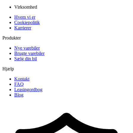
Virksomhed
Hvem vi er
Cookiepolitik
Karrierer
Produkter
Nye varebiler
Brugte varebiler
Sælg din bil
Hjælp
Kontakt
FAQ
Leasingordbog
Blog