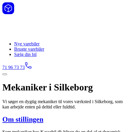
Nye varebiler
Brugte varebiler
Sælg din bil
71 96 73 73
Mekaniker i Silkeborg
Vi søger en dygtig mekaniker til vores værksted i Silkeborg, som
kan arbejde enten på deltid eller fuldtid.
Om stillingen
Som mekaniker hos Kassebil.dk bliver du en del af et dynamisk