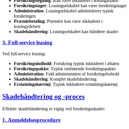
Forsikringstegning
: Kan være inkluderet i leasingaftalen
Forsikringstager
: Leasingselskabet kan være forsikringstager
Administration
: Leasingselskabet administrerer typisk
forsikringen
Præmiebetaling
: Præmien kan være inkluderet i
leasingydelsen
Skadehåndtering
: Leasingselskabet kan håndtere skader
3. Full-service leasing
Ved full-service leasing:
Forsikringsindhold
: Forsikring typisk inkluderet i aftalen
Forsikringspakke
: Typisk omfattende forsikringspakke
Administration
: Fuld administration af forsikringsforhold
Skadehåndtering
: Komplet skadehåndtering
Erstatningskøretøj
: Typisk inkluderet erstatningskøretøj
Skadehåndtering og -proces
Effektiv skadehåndtering er vigtig ved forsikringsskader:
1. Anmeldelsesprocedure