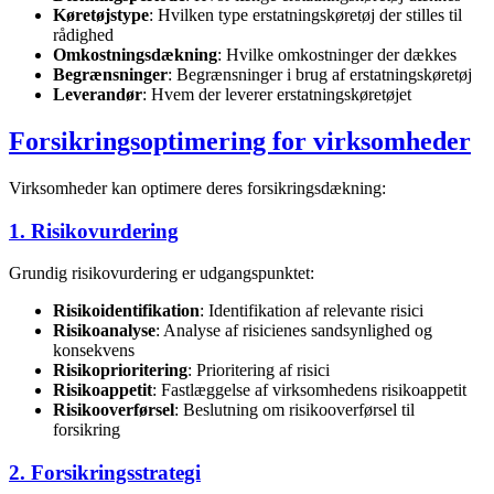
Køretøjstype
: Hvilken type erstatningskøretøj der stilles til
rådighed
Omkostningsdækning
: Hvilke omkostninger der dækkes
Begrænsninger
: Begrænsninger i brug af erstatningskøretøj
Leverandør
: Hvem der leverer erstatningskøretøjet
Forsikringsoptimering for virksomheder
Virksomheder kan optimere deres forsikringsdækning:
1. Risikovurdering
Grundig risikovurdering er udgangspunktet:
Risikoidentifikation
: Identifikation af relevante risici
Risikoanalyse
: Analyse af risicienes sandsynlighed og
konsekvens
Risikoprioritering
: Prioritering af risici
Risikoappetit
: Fastlæggelse af virksomhedens risikoappetit
Risikooverførsel
: Beslutning om risikooverførsel til
forsikring
2. Forsikringsstrategi