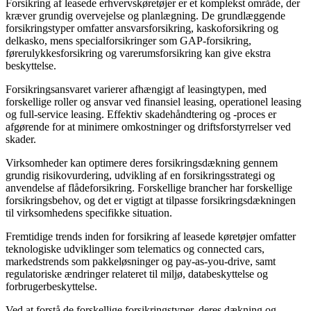
Forsikring af leasede erhvervskøretøjer er et komplekst område, der
kræver grundig overvejelse og planlægning. De grundlæggende
forsikringstyper omfatter ansvarsforsikring, kaskoforsikring og
delkasko, mens specialforsikringer som GAP-forsikring,
førerulykkesforsikring og varerumsforsikring kan give ekstra
beskyttelse.
Forsikringsansvaret varierer afhængigt af leasingtypen, med
forskellige roller og ansvar ved finansiel leasing, operationel leasing
og full-service leasing. Effektiv skadehåndtering og -proces er
afgørende for at minimere omkostninger og driftsforstyrrelser ved
skader.
Virksomheder kan optimere deres forsikringsdækning gennem
grundig risikovurdering, udvikling af en forsikringsstrategi og
anvendelse af flådeforsikring. Forskellige brancher har forskellige
forsikringsbehov, og det er vigtigt at tilpasse forsikringsdækningen
til virksomhedens specifikke situation.
Fremtidige trends inden for forsikring af leasede køretøjer omfatter
teknologiske udviklinger som telematics og connected cars,
markedstrends som pakkeløsninger og pay-as-you-drive, samt
regulatoriske ændringer relateret til miljø, databeskyttelse og
forbrugerbeskyttelse.
Ved at forstå de forskellige forsikringstyper, deres dækning og