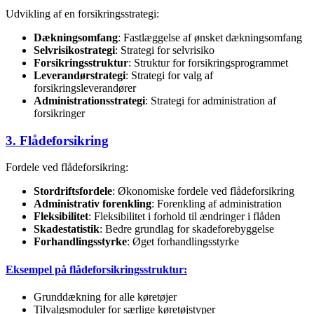
Udvikling af en forsikringsstrategi:
Dækningsomfang
: Fastlæggelse af ønsket dækningsomfang
Selvrisikostrategi
: Strategi for selvrisiko
Forsikringsstruktur
: Struktur for forsikringsprogrammet
Leverandørstrategi
: Strategi for valg af
forsikringsleverandører
Administrationsstrategi
: Strategi for administration af
forsikringer
3. Flådeforsikring
Fordele ved flådeforsikring:
Stordriftsfordele
: Økonomiske fordele ved flådeforsikring
Administrativ forenkling
: Forenkling af administration
Fleksibilitet
: Fleksibilitet i forhold til ændringer i flåden
Skadestatistik
: Bedre grundlag for skadeforebyggelse
Forhandlingsstyrke
: Øget forhandlingsstyrke
Eksempel på flådeforsikringsstruktur:
Grunddækning for alle køretøjer
Tilvalgsmoduler for særlige køretøjstyper