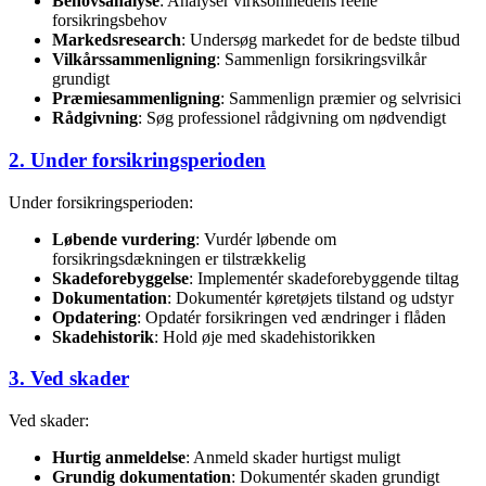
Behovsanalyse
: Analysér virksomhedens reelle
forsikringsbehov
Markedsresearch
: Undersøg markedet for de bedste tilbud
Vilkårssammenligning
: Sammenlign forsikringsvilkår
grundigt
Præmiesammenligning
: Sammenlign præmier og selvrisici
Rådgivning
: Søg professionel rådgivning om nødvendigt
2. Under forsikringsperioden
Under forsikringsperioden:
Løbende vurdering
: Vurdér løbende om
forsikringsdækningen er tilstrækkelig
Skadeforebyggelse
: Implementér skadeforebyggende tiltag
Dokumentation
: Dokumentér køretøjets tilstand og udstyr
Opdatering
: Opdatér forsikringen ved ændringer i flåden
Skadehistorik
: Hold øje med skadehistorikken
3. Ved skader
Ved skader:
Hurtig anmeldelse
: Anmeld skader hurtigst muligt
Grundig dokumentation
: Dokumentér skaden grundigt