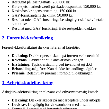
Restgæld på leasingaftale: 200.000 kr.
Køretøjets markedsværdi på skadetidspunktet: 150.000 kr.
Kaskoforsikringens erstatning: 150.000 kr.
GAP-forsikringens dækning: 50.000 kr.
Resultat uden GAP-forsikring: Leasingtager skal selv betale
50.000 kr.
Resultat med GAP-forsikring: Hele restgælden dækkes
2. Førerulykkesforsikring
Førerulykkesforsikring dækker føreren af køretøjet:
Dækning
: Dækker personskade på føreren ved eneuheld
Relevans
: Dækker et hul i ansvarsforsikringen
Erstatning
: Typisk erstatning ved invaliditet og død
Behandlingsudgifter
: Kan dække behandlingsudgifter
Præmie
: Relativt lav præmie i forhold til dækningen
3. Arbejdsskadeforsikring
Arbejdsskadeforsikring er relevant ved erhvervsmæssig kørsel:
Dækning
: Dækker skader på medarbejdere under arbejde
Lovkrav
: Lovpligtig for virksomheder med ansatte
Samspil
: Samspil med køretøjsforsikringer