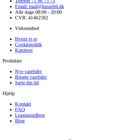
Telefon 71 96 73 73
Email: mail@kassebil.dk
Alle dage 08:00 - 20:00
CVR: 41462582
Virksomhed
Hvem vi er
Cookiepolitik
Karrierer
Produkter
Nye varebiler
Brugte varebiler
Sælg din bil
Hjælp
Kontakt
FAQ
Leasingordbog
Blog