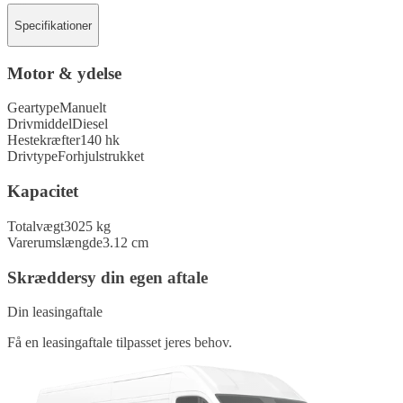
Specifikationer
Motor & ydelse
Geartype
Manuelt
Drivmiddel
Diesel
Hestekræfter
140 hk
Drivtype
Forhjulstrukket
Kapacitet
Totalvægt
3025 kg
Varerumslængde
3.12 cm
Skræddersy din egen aftale
Din leasingaftale
Få en leasingaftale tilpasset jeres behov.