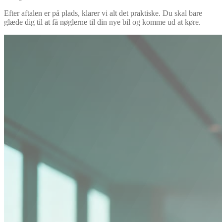
Efter aftalen er på plads, klarer vi alt det praktiske. Du skal bare
glæde dig til at få nøglerne til din nye bil og komme ud at køre.