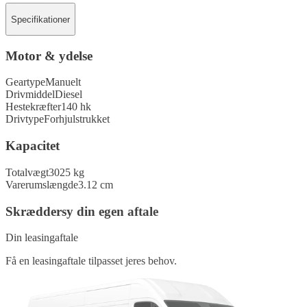
Specifikationer
Motor & ydelse
Geartype
Manuelt
Drivmiddel
Diesel
Hestekræfter
140 hk
Drivtype
Forhjulstrukket
Kapacitet
Totalvægt
3025 kg
Varerumslængde
3.12 cm
Skræddersy din egen aftale
Din leasingaftale
Få en leasingaftale tilpasset jeres behov.