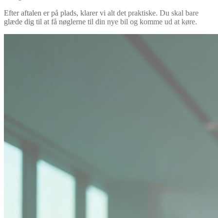
Efter aftalen er på plads, klarer vi alt det praktiske. Du skal bare
glæde dig til at få nøglerne til din nye bil og komme ud at køre.