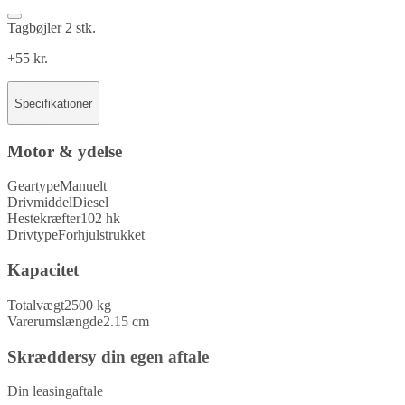
Tagbøjler 2 stk.
+55 kr.
Specifikationer
Motor & ydelse
Geartype
Manuelt
Drivmiddel
Diesel
Hestekræfter
102 hk
Drivtype
Forhjulstrukket
Kapacitet
Totalvægt
2500 kg
Varerumslængde
2.15 cm
Skræddersy din egen aftale
Din leasingaftale