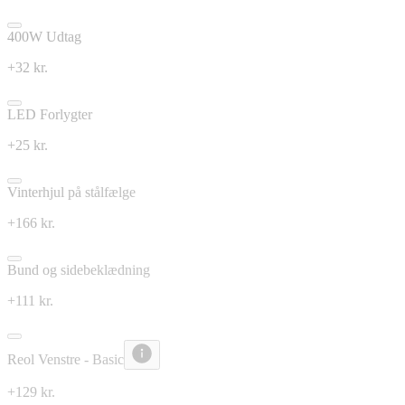
400W Udtag
+32 kr.
LED Forlygter
+25 kr.
Vinterhjul på stålfælge
+166 kr.
Bund og sidebeklædning
+111 kr.
Reol Venstre - Basic
+129 kr.