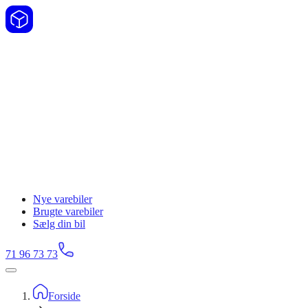
Nye varebiler
Brugte varebiler
Sælg din bil
71 96 73 73
Forside