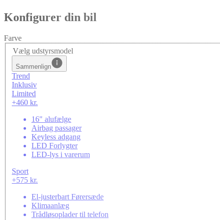
Konfigurer din bil
Farve
Vælg udstyrsmodel
Sammenlign
Trend
Inklusiv
Limited
+460 kr.
16" alufælge
Airbag passager
Keyless adgang
LED Forlygter
LED-lys i varerum
Sport
+575 kr.
El-justerbart Førersæde
Klimaanlæg
Trådløsoplader til telefon