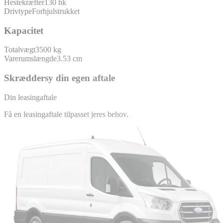
Hestekræfter
130 hk
Drivtype
Forhjulstrukket
Kapacitet
Totalvægt
3500 kg
Varerumslængde
3.53 cm
Skræddersy din egen aftale
Din leasingaftale
Få en leasingaftale tilpasset jeres behov.