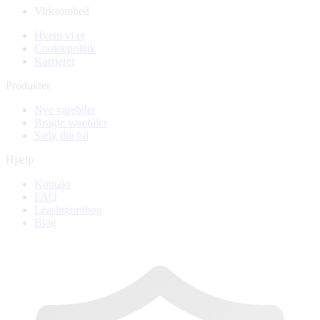
Virksomhed
Hvem vi er
Cookiepolitik
Karrierer
Produkter
Nye varebiler
Brugte varebiler
Sælg din bil
Hjælp
Kontakt
FAQ
Leasingordbog
Blog