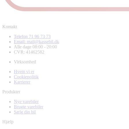
Kontakt
Telefon 71 96 73 73
Email: mail@kassebil.dk
Alle dage 08:00 - 20:00
CVR: 41462582
Virksomhed
Hvem vi er
Cookiepolitik
Karrierer
Produkter
Nye varebiler
Brugte varebiler
Sælg din bil
Hjælp