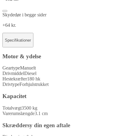
Skydedør i begge sider
+64 kr.
Specifikationer
Motor & ydelse
Geartype
Manuelt
Drivmiddel
Diesel
Hestekræfter
180 hk
Drivtype
Forhjulstrukket
Kapacitet
Totalvægt
3500 kg
Varerumslængde
3.1 cm
Skræddersy din egen aftale