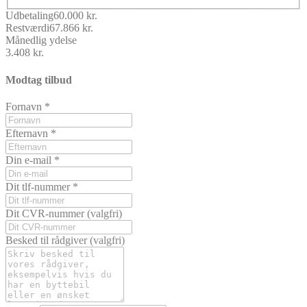
Udbetaling
60.000 kr.
Restværdi
67.866 kr.
Månedlig ydelse
3.408 kr.
Modtag tilbud
Fornavn
*
Efternavn
*
Din e-mail
*
Dit tlf-nummer
*
Dit CVR-nummer
(valgfri)
Besked til rådgiver
(valgfri)