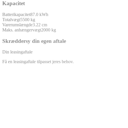
Kapacitet
Batterikapacitet
87.0 kWh
Totalvægt
5500 kg
Varerumslængde
3.22 cm
Maks. anhængervægt
2000 kg
Skræddersy din egen aftale
Din leasingaftale
Få en leasingaftale tilpasset jeres behov.