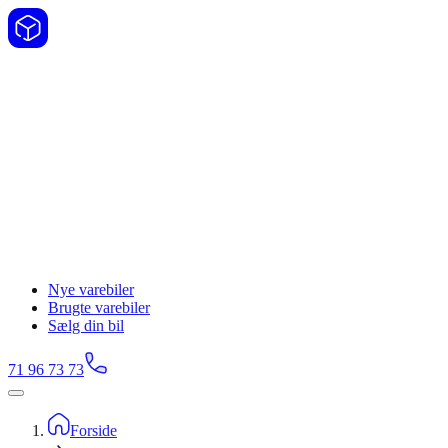
Nye varebiler
Brugte varebiler
Sælg din bil
71 96 73 73
Forside