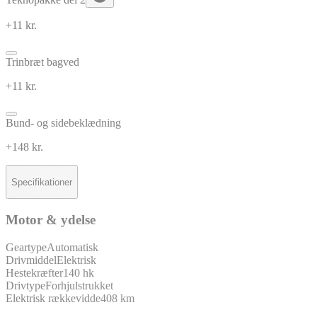
+11 kr.
Trinbræt bagved
+11 kr.
Bund- og sidebeklædning
+148 kr.
Specifikationer
Motor & ydelse
Geartype
Automatisk
Drivmiddel
Elektrisk
Hestekræfter
140 hk
Drivtype
Forhjulstrukket
Elektrisk rækkevidde
408 km