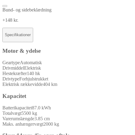
Bund- og sidebeklædning
+148 kr.
Specifikationer
Motor & ydelse
Geartype
Automatisk
Drivmiddel
Elektrisk
Hestekræfter
140 hk
Drivtype
Forhjulstrukket
Elektrisk rækkevidde
404 km
Kapacitet
Batterikapacitet
87.0 kWh
Totalvægt
5500 kg
Varerumslængde
3.85 cm
Maks. anhængervægt
2000 kg