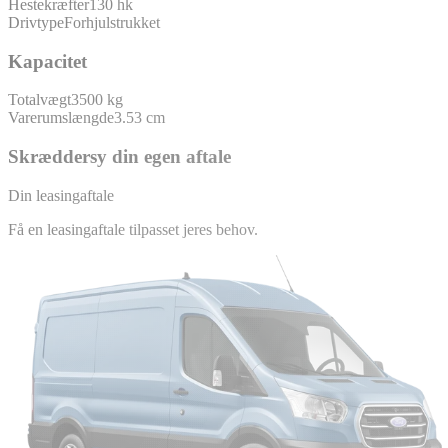
Hestekræfter
130 hk
Drivtype
Forhjulstrukket
Kapacitet
Totalvægt
3500 kg
Varerumslængde
3.53 cm
Skræddersy din egen aftale
Din leasingaftale
Få en leasingaftale tilpasset jeres behov.