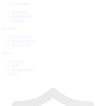
Virksomhed
Hvem vi er
Cookiepolitik
Karrierer
Produkter
Nye varebiler
Brugte varebiler
Sælg din bil
Hjælp
Kontakt
FAQ
Leasingordbog
Blog