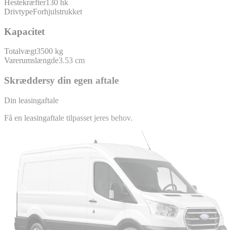
Hestekræfter
130 hk
Drivtype
Forhjulstrukket
Kapacitet
Totalvægt
3500 kg
Varerumslængde
3.53 cm
Skræddersy din egen aftale
Din leasingaftale
Få en leasingaftale tilpasset jeres behov.