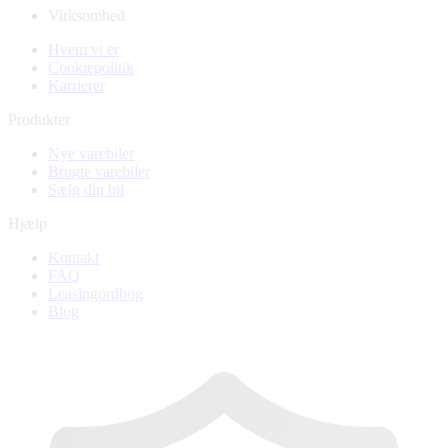
Virksomhed
Hvem vi er
Cookiepolitik
Karrierer
Produkter
Nye varebiler
Brugte varebiler
Sælg din bil
Hjælp
Kontakt
FAQ
Leasingordbog
Blog