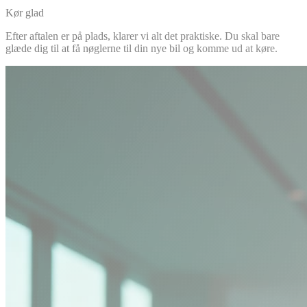
Kør glad
Efter aftalen er på plads, klarer vi alt det praktiske. Du skal bare
glæde dig til at få nøglerne til din nye bil og komme ud at køre.