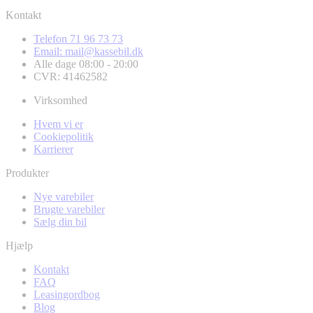
Kontakt
Telefon 71 96 73 73
Email: mail@kassebil.dk
Alle dage 08:00 - 20:00
CVR: 41462582
Virksomhed
Hvem vi er
Cookiepolitik
Karrierer
Produkter
Nye varebiler
Brugte varebiler
Sælg din bil
Hjælp
Kontakt
FAQ
Leasingordbog
Blog