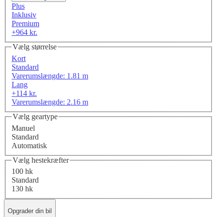
Plus
Inklusiv
Premium
+964 kr.
Vælg størrelse
Kort
Standard
Varerumslængde: 1.81 m
Lang
+114 kr.
Varerumslængde: 2.16 m
Vælg geartype
Manuel
Standard
Automatisk
Vælg hestekræfter
100 hk
Standard
130 hk
Opgrader din bil