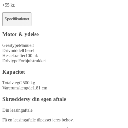
+55 kr.
Specifikationer
Motor & ydelse
Geartype
Manuelt
Drivmiddel
Diesel
Hestekræfter
100 hk
Drivtype
Forhjulstrukket
Kapacitet
Totalvægt
2500 kg
Varerumslængde
1.81 cm
Skræddersy din egen aftale
Din leasingaftale
Få en leasingaftale tilpasset jeres behov.